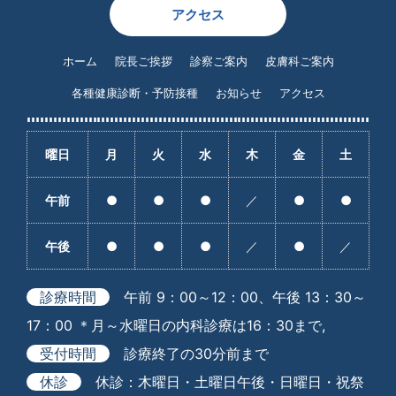
アクセス
ホーム
院長ご挨拶
診察ご案内
皮膚科ご案内
各種健康診断・予防接種
お知らせ
アクセス
曜日
月
火
水
木
金
土
午前
●
●
●
／
●
●
午後
●
●
●
／
●
／
診療時間
午前 9：00～12：00、午後 13：30～
17：00 ＊月～水曜日の内科診療は16：30まで,
受付時間
診療終了の30分前まで
休診
休診：木曜日・土曜日午後・日曜日・祝祭